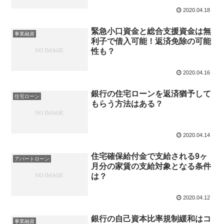
2020.04.18
緊急小口資金と総合支援資金は無
事業融資
利子で借入可能！返済免除の可能
性も？
2020.04.16
銀行の住宅ローンを返済猶予して
住宅ローン
もらう方法はある？
2020.04.14
住宅確保給付金で支給される9ヶ
アパートローン
月分の家賃の支給対象となる条件
は？
2020.04.12
銀行の自己資本比率規制緩和はコ
事業融資