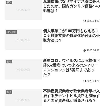
原油価格はなぜマイナス圏に突入
投資
したのか。国内ガソリン価格への
影響は？
2020.04.22
個人事業主が100万円もらえるコ
確定申告
ロナ対策支援の持続化給付金の受
取方法は？
2020.04.21
新型コロナウイルスによる株価下
投資
落の2番底はいつ来るのか？リー
マンショックは5番底まであっ
た？
2020.04.20
不動産賃貸業者が飲食業者等の入
投資
居するテナントビル賃料を減額す
ると固定資産税が減免される？