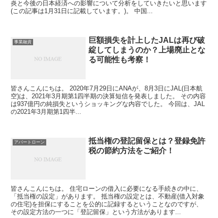
炎と今後の日本経済への影響について分析をしていきたいと思います
(この記事は1月31日に記載しています。)。 中国...
巨額損失を計上したJALは再び破
事業融資
綻してしまうのか？上場廃止とな
る可能性も考察！
皆さんこんにちは。 2020年7月29日にANAが、8月3日にJAL(日本航
空)は、2021年3月期第1四半期の決算短信を発表しました。 その内容
は937億円の純損失というショッキングな内容でした。 今回は、JAL
の2021年3月期第1四半...
抵当権の登記留保とは？登録免許
アパートローン
税の節約方法をご紹介！
皆さんこんにちは。 住宅ローンの借入に必要になる手続きの中に、
「抵当権の設定」があります。 抵当権の設定とは、不動産(借入対象
の住宅)を担保にすることを公的に記録するということなのですが、
その設定方法の一つに「登記留保」という方法があります...