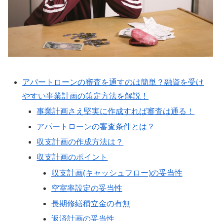
アパートローンの審査を通すのは簡単？融資を受け
やすい事業計画の策定方法を解説！
事業計画さえ堅実に作成すれば審査は通る！
アパートローンの審査条件とは？
収支計画の作成方法は？
収支計画のポイント
収支計画(キャッシュフロー)の妥当性
空室率設定の妥当性
長期修繕積立金の有無
返済計画の妥当性