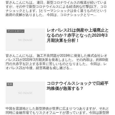
皆さんこんにちは。 連日、新型コロナウイルスの報道が続いていま
すが、その中で新型コロナウイルスによる経済的な打撃(以下、コロ
ナショックとします。)とリーマンショックは全く違うものだという
政府の見解がありました。 今回は、コロナショックとリー...
レオパレス21は倒産や上場廃止と
アパートローン
なるのか？赤字となった2020年3
月期決算を分析！
皆さんこんにちは。 施工不良問題が2019年に発覚した株式会社レオ
パレス21が2020年3月期決算を発表しました。 その内容は、約800億
円の大赤字を計上する非常に苦しいものとなりました。 今回は、レ
オパレス21が今後、経営再建を成し遂げる...
コロナウイルスショックで日経平
投資
均株価が急落する？
中国を震源地とした新型肺炎が世界に広まりつつありますが、それと
同時に金融市場でもリスクオフムードが漂っています。今回は新型肺